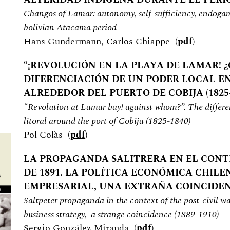
Changos of Lamar: autonomy, self-sufficiency, endogam
bolivian Atacama period
Hans Gundermann, Carlos Chiappe (
pdf
)
“¡REVOLUCIÓN EN LA PLAYA DE LAMAR! ¿
DIFERENCIACIÓN DE UN PODER LOCAL EN
ALREDEDOR DEL PUERTO DE COBIJA (1825-
“Revolution at Lamar bay! against whom?”. The differen
litoral around the port of Cobija (1825-1840)
Pol Colàs (
pdf
)
LA PROPAGANDA SALITRERA EN EL CONT
DE 1891. LA POLÍTICA ECONÓMICA CHILE
EMPRESARIAL, UNA EXTRAÑA COINCIDENCI
Saltpeter propaganda in the context of the post-civil 
business strategy, a strange coincidence (1889-1910)
Sergio González Miranda (
pdf
)