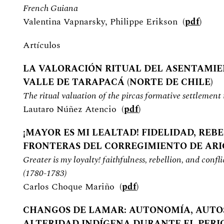
French Guiana
Valentina Vapnarsky, Philippe Erikson (
pdf
)
Artículos
LA VALORACIÓN RITUAL DEL ASENTAMIE
VALLE DE TARAPACÁ (NORTE DE CHILE)
The ritual valuation of the pircas formative settlement
Lautaro Núñez Atencio (
pdf
)
¡MAYOR ES MI LEALTAD! FIDELIDAD, REB
FRONTERAS DEL CORREGIMIENTO DE ARICA
Greater is my loyalty! faithfulness, rebellion, and confli
(1780-1783)
Carlos Choque Mariño (
pdf
)
CHANGOS DE LAMAR: AUTONOMÍA, AUTO
ALTERIDAD INDÍGENA DURANTE EL PER