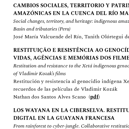
CAMBIOS SOCIALES, TERRITORIO Y PATR
AMAZÓNICAS EN LA CUENCA DEL RÍO MAD
Social changes, territory, and heritage: indigenous am
Basin and tributaries (Peru)
José María Valcuende del Río, Tanith Olórtegui de
RESTITUIÇÃO E RESISTÊNCIA AO GENOCÍD
VIDAS, AGÊNCIAS E MEMÓRIAS DOS FILM
Restitution and resistance to the Xetá indigenous genoc
of Vladimir Kozak’s films
Restitución y resistencia al genocidio indígena Xe
recuerdos de las películas de Vladimir Kozák
Nathan dos Santos Alves Scano (
pdf
)
LOS WAYANA EN LA CIBERSELVA. RESTI
DIGITAL EN LA GUAYANA FRANCESA
From rainforest to cyber-jungle. Collaborative restitu