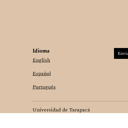
Idioma
Envia
English
Español
Português
Universidad de Tarapacá
Av. 18 de Septiembre 2222, Arica, Chile
(CC) 2025, Some Rights Reserved