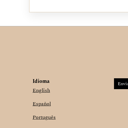
Idioma
Envia
English
Español
Português